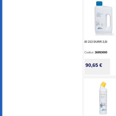
ID 213 DURR 2,5l
Codice:
36993000
90,65 €