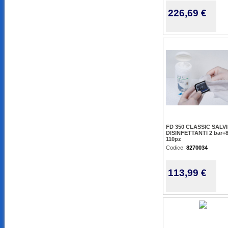
226,69 €
FD 350 CLASSIC SALV
DISINFETTANTI 2 bar+8 
110pz
Codice:
8270034
113,99 €