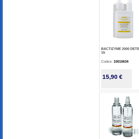
BACTIZYME 2000 DET
1lt
Codice:
10010634
15,90 €